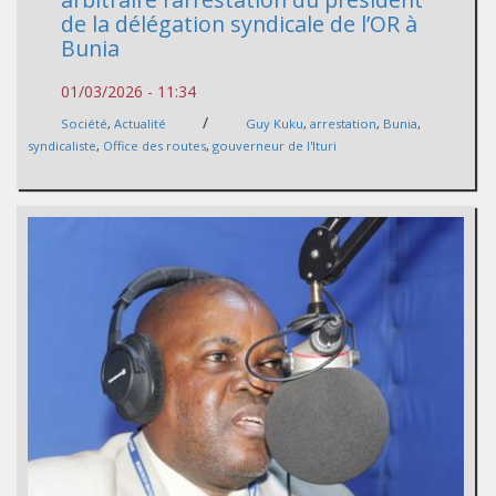
de la délégation syndicale de l’OR à
Bunia
01/03/2026 - 11:34
/
Société
,
Actualité
Guy Kuku
,
arrestation
,
Bunia
,
syndicaliste
,
Office des routes
,
gouverneur de l'Ituri