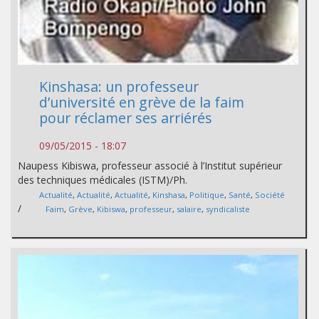
Kinshasa: un professeur
d’université en grève de la faim
pour réclamer ses arriérés
09/05/2015 - 18:07
Naupess Kibiswa, professeur associé à l’Institut supérieur
des techniques médicales (ISTM)/Ph.
Actualité
,
Actualité
,
Actualité
,
Kinshasa
,
Politique
,
Santé
,
Société
/
Faim
,
Grève
,
Kibiswa
,
professeur
,
salaire
,
syndicaliste