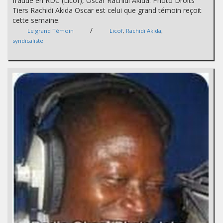
fraude en RDC (Licof), Oscar Rachidi Akida. Photo Droits
Tiers Rachidi Akida Oscar est celui que grand témoin reçoit
cette semaine.
/
Le grand Témoin
Licof
,
Rachidi Akida
,
syndicaliste