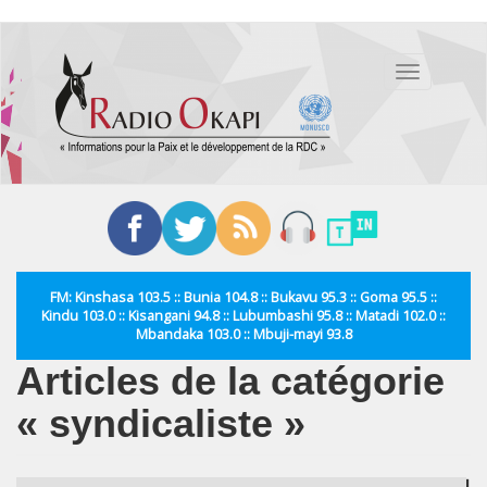
Aller
au
Toggle
contenu
navigation
principal
FM: Kinshasa 103.5 :: Bunia 104.8 :: Bukavu 95.3 :: Goma 95.5 ::
Kindu 103.0 :: Kisangani 94.8 :: Lubumbashi 95.8 :: Matadi 102.0 ::
Mbandaka 103.0 :: Mbuji-mayi 93.8
Articles de la catégorie
« syndicaliste »