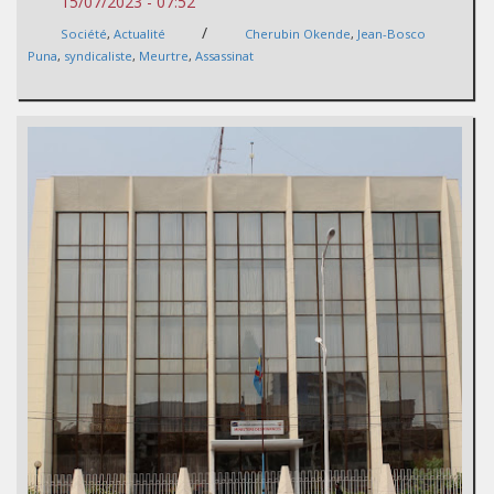
15/07/2023 - 07:52
/
Société
,
Actualité
Cherubin Okende
,
Jean-Bosco
Puna
,
syndicaliste
,
Meurtre
,
Assassinat