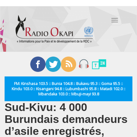
Aller
au
Toggle
contenu
navigation
principal
FM: Kinshasa 103.5 :: Bunia 104.8 :: Bukavu 95.3 :: Goma 95.5 ::
Kindu 103.0 :: Kisangani 94.8 :: Lubumbashi 95.8 :: Matadi 102.0 ::
Mbandaka 103.0 :: Mbuji-mayi 93.8
Sud-Kivu: 4 000
Burundais demandeurs
d’asile enregistrés,