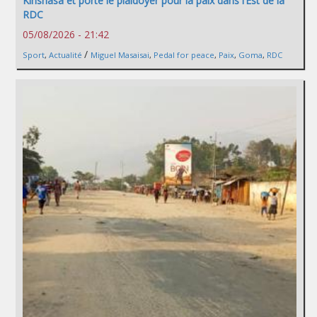
Kinshasa et porte le plaidoyer pour la paix dans l’Est de la
RDC
05/08/2026 - 21:42
/
Sport
,
Actualité
Miguel Masaisai
,
Pedal for peace
,
Paix
,
Goma
,
RDC