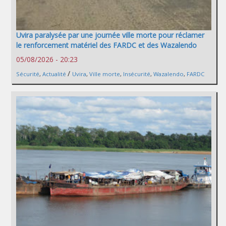
Uvira paralysée par une journée ville morte pour réclamer
le renforcement matériel des FARDC et des Wazalendo
05/08/2026 - 20:23
/
Sécurité
,
Actualité
Uvira
,
Ville morte
,
Insécurité
,
Wazalendo
,
FARDC