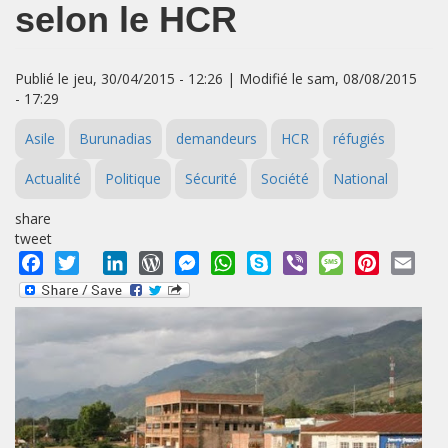
selon le HCR
Publié le jeu, 30/04/2015 - 12:26 | Modifié le sam, 08/08/2015
- 17:29
Asile
Burunadias
demandeurs
HCR
réfugiés
Actualité
Politique
Sécurité
Société
National
share
tweet
Facebook
Twitter
LinkedIn
WordPress
Messenger
WhatsApp
Skype
Viber
Message
Pinterest
Emai