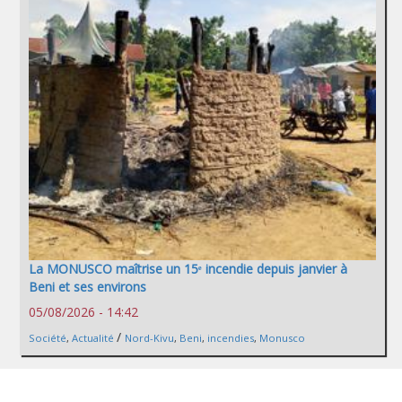
La MONUSCO maîtrise un 15ᵉ incendie depuis janvier à
Beni et ses environs
05/08/2026 - 14:42
/
Société
,
Actualité
Nord-Kivu
,
Beni
,
incendies
,
Monusco