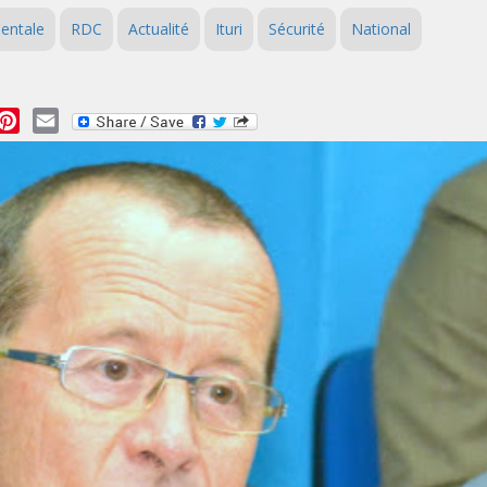
ientale
RDC
Actualité
Ituri
Sécurité
National
essage
Pinterest
Email