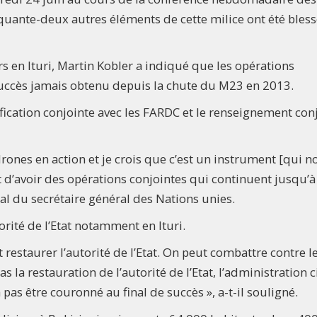
nquante-deux autres éléments de cette milice ont été bless
rs en Ituri, Martin Kobler a indiqué que les opérations
uccès jamais obtenu depuis la chute du M23 en 2013.
ification conjointe avec les FARDC et le renseignement con
rones en action et je crois que c’est un instrument [qui n
 d’avoir des opérations conjointes qui continuent jusqu’à
ial du secrétaire général des Nations unies.
torité de l’Etat notamment en Ituri.
ut restaurer l’autorité de l’Etat. On peut combattre contre l
 la restauration de l’autorité de l’Etat, l’administration ci
a pas être couronné au final de succès », a-t-il souligné.