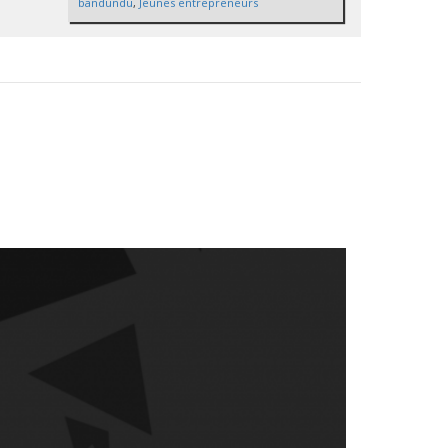
bandundu
,
Jeunes entrepreneurs