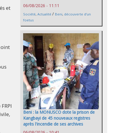
06/08/2026 - 11:11
és et
/
Société
,
Actualité
Beni
,
découverte d'un
foetus
joint
ous
e FRPI
Beni : la MONUSCO dote la prison de
vile,
Kangbayi de 45 nouveaux registres
après l'incendie de ses archives
06/08/2026 - 10:41