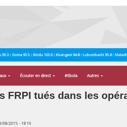
 95.3 :: Goma 95.5 :: Kindu 103.0 :: Kisangani 94.8 :: Lubumbashi 95.8 :: Matad
naux
Écouter en direct
#Ebola
Autres
ts FRPI tués dans les opér
8/08/2015 - 18:10