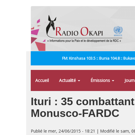
Aller
au
contenu
principal
FM: Kinshasa 103.5 :: Bunia 104.8 :: Bukavu
Accueil
Actualité
Émissions
Jour
Ituri : 35 combattan
Monusco-FARDC
Publié le mer, 24/06/2015 - 18:21 | Modifié le sam, 0