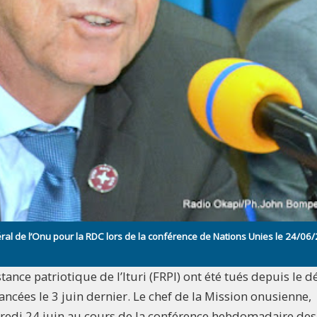
ral de l’Onu pour la RDC lors de la conférence de Nations Unies le 24/06
ance patriotique de l’Ituri (FRPI) ont été tués depuis le d
cées le 3 juin dernier. Le chef de la Mission onusienne,
rcredi 24 juin au cours de la conférence hebdomadaire des