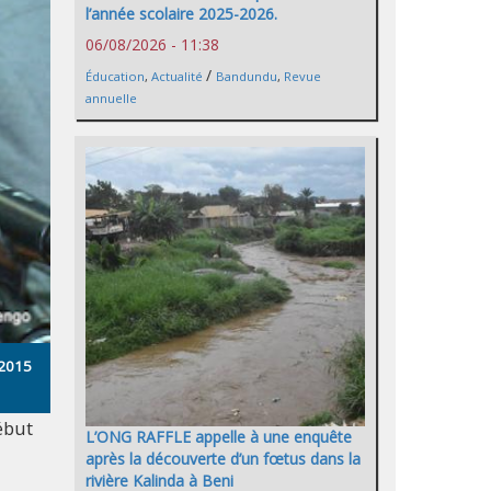
l’année scolaire 2025-2026.
06/08/2026 - 11:38
/
Éducation
,
Actualité
Bandundu
,
Revue
annuelle
/2015
ébut
L’ONG RAFFLE appelle à une enquête
après la découverte d’un fœtus dans la
rivière Kalinda à Beni