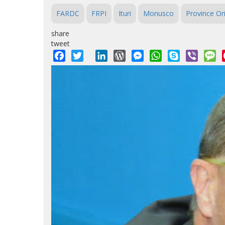
FARDC
FRPI
Ituri
Monusco
Province Or
share
tweet
Facebook
Twitter
LinkedIn
WordPress
Messenger
WhatsApp
Skype
Viber
M