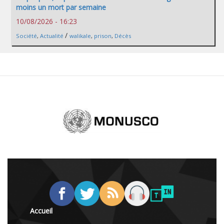
moins un mort par semaine
10/08/2026 - 16:23
/
Société
,
Actualité
walikale
,
prison
,
Décès
Accueil