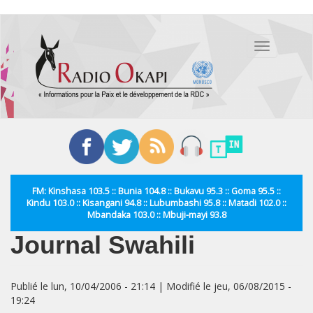
Aller
au
Toggle
contenu
navigation
principal
FM: Kinshasa 103.5 :: Bunia 104.8 :: Bukavu 95.3 :: Goma 95.5 ::
Kindu 103.0 :: Kisangani 94.8 :: Lubumbashi 95.8 :: Matadi 102.0 ::
Mbandaka 103.0 :: Mbuji-mayi 93.8
Journal Swahili
Publié le lun, 10/04/2006 - 21:14 | Modifié le jeu, 06/08/2015 -
19:24