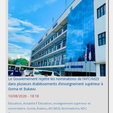
Le Gouvernement rejette les nominations de l’AFC/M23
dans plusieurs établissements d’enseignement supérieur à
Goma et Bukavu
10/08/2026 - 18:18
/
Éducation
,
Actualité
Éducation
,
enseignement supérieur et
universitaire
,
Goma
,
Bukavu
,
AFC/M23
,
Nominations
,
RDC
,