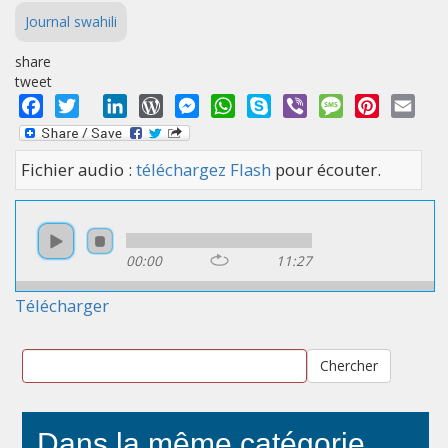
Journal swahili
share
tweet
Facebook
Twitter
LinkedIn
WordPress
Messenger
WhatsApp
Skype
Viber
Message
Pinterest
Emai
Fichier audio :
téléchargez Flash
pour écouter.
00:00
11:27
Télécharger
Chercher
Dans la même catégorie