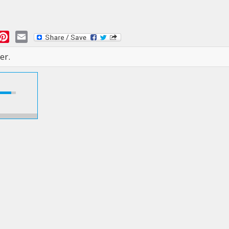
essage
Pinterest
Email
er.