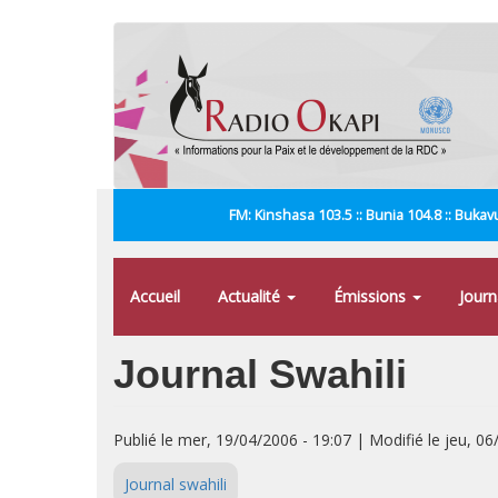
Aller
au
contenu
principal
FM: Kinshasa 103.5 :: Bunia 104.8 :: Bukavu
Accueil
Actualité
Émissions
Jour
Journal Swahili
Publié le mer, 19/04/2006 - 19:07 | Modifié le jeu, 06
Journal swahili