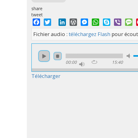
share
tweet
Facebook
Twitter
LinkedIn
WordPress
Messenger
WhatsApp
Skype
Viber
M
Fichier audio :
téléchargez Flash
pour écout
00:00
15:40
Télécharger