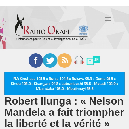
Aller
au
Toggle
contenu
navigation
principal
FM: Kinshasa 103.5 :: Bunia 104.8 :: Bukavu 95.3 :: Goma 95.5 ::
Kindu 103.0 :: Kisangani 94.8 :: Lubumbashi 95.8 :: Matadi 102.0 ::
Mbandaka 103.0 :: Mbuji-mayi 93.8
Robert Ilunga : « Nelson
Mandela a fait triompher
la liberté et la vérité »