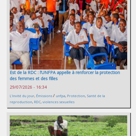
Est de la RDC : l’UNFPA appelle à renforcer la protection
des femmes et des filles
29/07/2026 - 16:34
/
L'invité du jour
,
Émissions
unfpa
,
Protection
,
Santé de la
reproduction
,
RDC
,
violences sexuelles