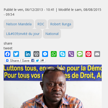
Publié le ven, 06/12/2013 - 10:41 | Modifié le sam, 08/08/2015
- 09:54
Nelson Mandela
RDC
Robert Ilunga
L&#039;invité du jour
National
share
tweet
Facebook
Twitter
LinkedIn
WordPress
Messenger
WhatsApp
Skype
Viber
Message
Pinterest
Emai