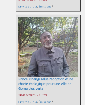
/
L'invité du jour
,
Émissions
Prince Kihangi salue l’adoption d’une
charte écologique pour une ville de
Goma plus verte
30/07/2026 - 15:29
/
L'invité du jour
,
Émissions