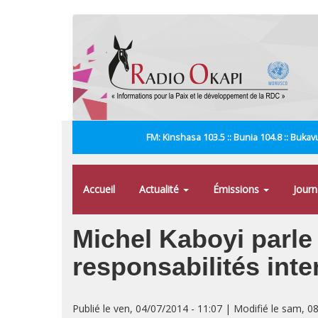
Aller
au
contenu
principal
FM: Kinshasa 103.5 :: Bunia 104.8 :: Bukavu
Accueil
Actualité
Émissions
Jour
Michel Kaboyi parle 
responsabilités inte
Publié le ven, 04/07/2014 - 11:07 | Modifié le sam, 0