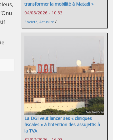
bleus,
transformer la mobilité à Matadi »
 l’Onu
04/08/2026 - 10:53
tif
/
Société
,
Actualité
de
La DGI veut lancer ses « cliniques
fiscales » à l’intention des assujettis à
la TVA
31/07/2026 - 16:03