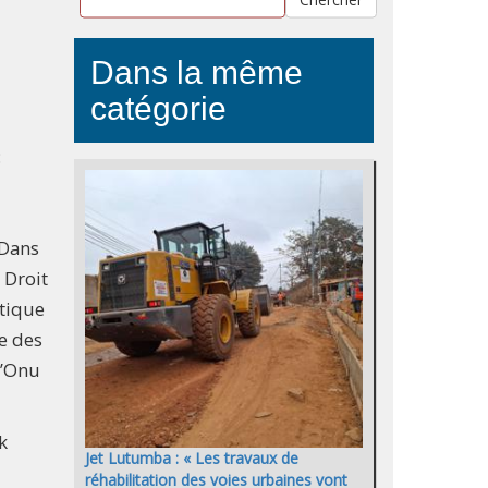
Dans la même
catégorie
:
 Dans
 Droit
atique
re des
l’Onu
k
Jet Lutumba : « Les travaux de
réhabilitation des voies urbaines vont