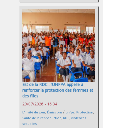
Est de la RDC : l’UNFPA appelle à
renforcer la protection des femmes et
des filles
29/07/2026 - 16:34
/
L'invité du jour
,
Émissions
unfpa
,
Protection
,
Santé de la reproduction
,
RDC
,
violences
sexuelles