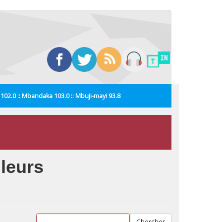
i 102.0 :: Mbandaka 103.0 :: Mbuji-mayi 93.8
 leurs
Chercher