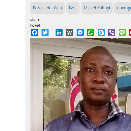
Forces de l’Onu
livre
Michel Kaboyi
ouvrag
share
tweet
Facebook
Twitter
LinkedIn
WordPress
Messenger
WhatsApp
Skype
Viber
M