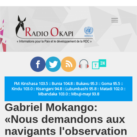
Aller
au
Toggle
contenu
navigation
principal
FM: Kinshasa 103.5 :: Bunia 104.8 :: Bukavu 95.3 :: Goma 95.5 ::
Kindu 103.0 :: Kisangani 94.8 :: Lubumbashi 95.8 :: Matadi 102.0 ::
Mbandaka 103.0 :: Mbuji-mayi 93.8
Gabriel Mokango:
«Nous demandons aux
navigants l'observation