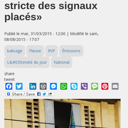
stricte des signaux
placés»
Publié le mar, 31/03/2015 - 12:00 | Modifié le sam,
08/08/2015 - 17:07
balisage
Fleuve
RVF
Émissions
L&#039;invité du jour
National
share
tweet
Facebook
Twitter
LinkedIn
WordPress
Messenger
WhatsApp
Skype
Viber
Message
Pinterest
Emai