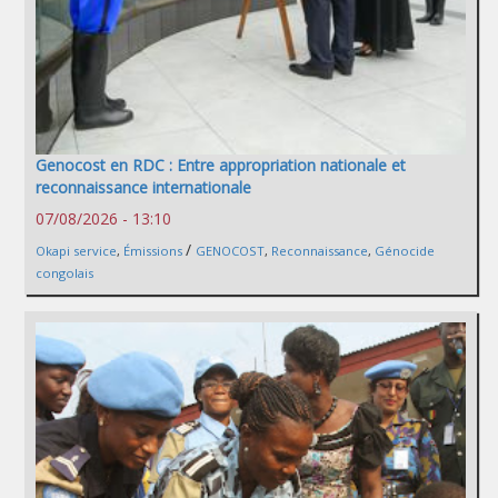
Genocost en RDC : Entre appropriation nationale et
reconnaissance internationale
07/08/2026 - 13:10
/
Okapi service
,
Émissions
GENOCOST
,
Reconnaissance
,
Génocide
congolais