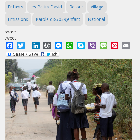
Enfants
les Petits David
Retour
Village
Émissions
Parole d&#039;enfant
National
share
tweet
Facebook
Twitter
LinkedIn
WordPress
Messenger
WhatsApp
Skype
Viber
Message
Pinterest
Emai