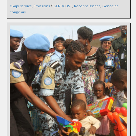
/
Okapi service
,
Émissions
GENOCOST
,
Reconnaissance
,
Génocide
congolais