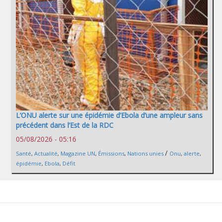
L’ONU alerte sur une épidémie d’Ebola d’une ampleur sans
précédent dans l’Est de la RDC
05/08/2026 - 05:16
/
Santé
,
Actualité
,
Magazine UN
,
Émissions
,
Nations unies
Onu
,
alerte
,
épidémie
,
Ebola
,
Défit