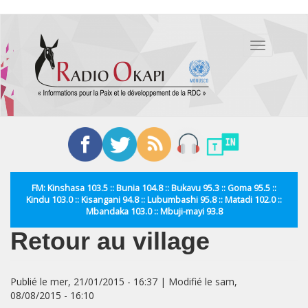
Aller
au
Toggle
contenu
navigation
principal
FM: Kinshasa 103.5 :: Bunia 104.8 :: Bukavu 95.3 :: Goma 95.5 ::
Kindu 103.0 :: Kisangani 94.8 :: Lubumbashi 95.8 :: Matadi 102.0 ::
Mbandaka 103.0 :: Mbuji-mayi 93.8
Retour au village
Publié le mer, 21/01/2015 - 16:37 | Modifié le sam,
08/08/2015 - 16:10