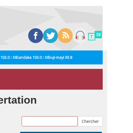
i 102.0 :: Mbandaka 103.0 :: Mbuji-mayi 93.8
ertation
Chercher