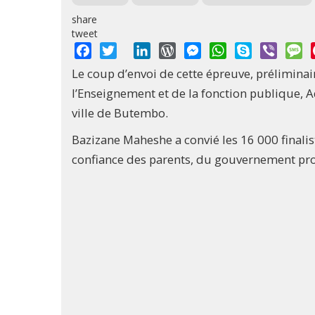
share
tweet
Facebook
Twitter
LinkedIn
WordPress
Messenger
WhatsApp
Skype
Viber
M
Le coup d’envoi de cette épreuve, préliminai
l’Enseignement et de la fonction publique, A
ville de Butembo.
Bazizane Maheshe a convié les 16 000 finalis
confiance des parents, du gouvernement provi