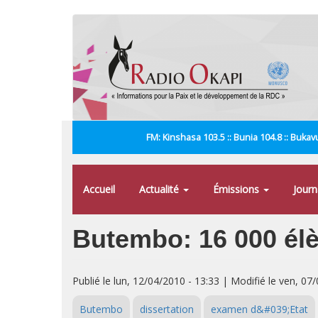
Aller
au
contenu
principal
FM: Kinshasa 103.5 :: Bunia 104.8 :: Bukavu
Accueil
Actualité
Émissions
Jour
Butembo: 16 000 élèv
Publié le lun, 12/04/2010 - 13:33 | Modifié le ven, 07
Butembo
dissertation
examen d&#039;Etat