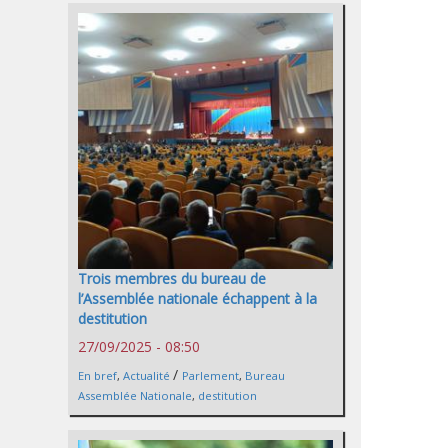
Trois membres du bureau de
l’Assemblée nationale échappent à la
destitution
27/09/2025 - 08:50
/
En bref
,
Actualité
Parlement
,
Bureau
Assemblée Nationale
,
destitution