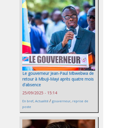
Le gouverneur Jean-Paul Mbwebwa de
retour à Mbuji-Mayi après quatre mois
d'absence
25/09/2025 - 15:14
/
En bref
,
Actualité
gouverneur
,
reprise de
poste