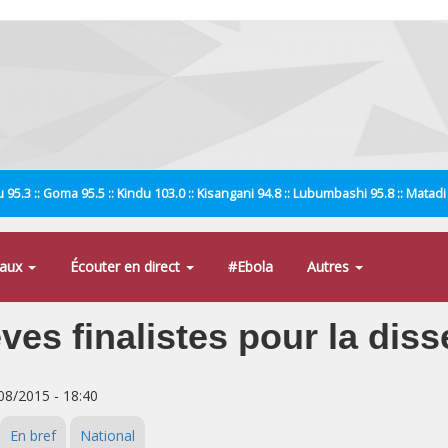
 95.3 :: Goma 95.5 :: Kindu 103.0 :: Kisangani 94.8 :: Lubumbashi 95.8 :: Matad
naux
Écouter en direct
#Ebola
Autres
es finalistes pour la diss
/08/2015 - 18:40
En bref
National