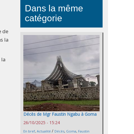
Dans la même
catégorie
e de
s la
 la
Décès de Mgr Faustin Ngabu à Goma
26/10/2025 - 15:24
/
En bref
,
Actualité
Décès
,
Goma
,
Faustin