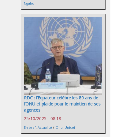
Ngabu
RDC : l’Equateur célèbre les 80 ans de
l’ONU et plaide pour le maintien de ses
agences
25/10/2025 - 08:18
/
En bref
,
Actualité
Onu
,
Unicef