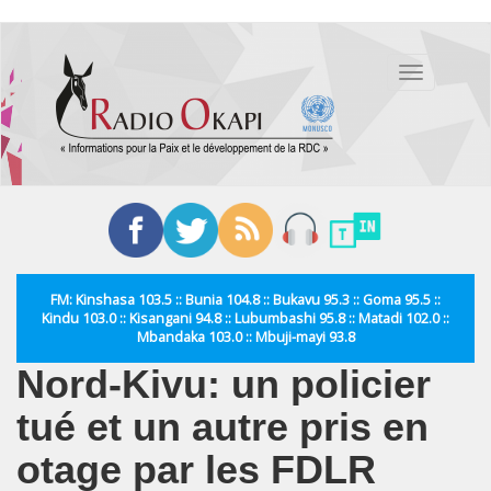
Aller
au
Toggle
contenu
navigation
principal
FM: Kinshasa 103.5 :: Bunia 104.8 :: Bukavu 95.3 :: Goma 95.5 ::
Kindu 103.0 :: Kisangani 94.8 :: Lubumbashi 95.8 :: Matadi 102.0 ::
Mbandaka 103.0 :: Mbuji-mayi 93.8
Nord-Kivu: un policier
tué et un autre pris en
otage par les FDLR