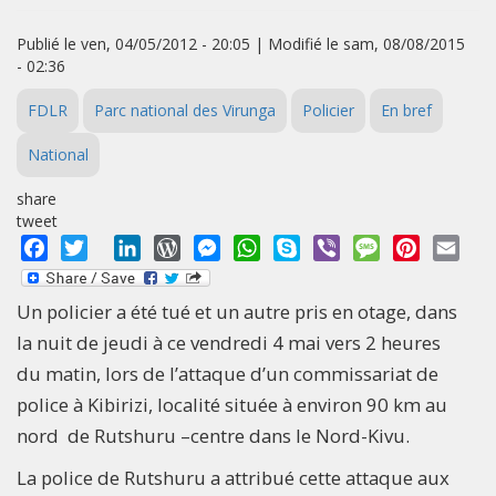
Publié le ven, 04/05/2012 - 20:05 | Modifié le sam, 08/08/2015
- 02:36
FDLR
Parc national des Virunga
Policier
En bref
National
share
tweet
Facebook
Twitter
LinkedIn
WordPress
Messenger
WhatsApp
Skype
Viber
Message
Pinterest
Emai
Un policier a été tué et un autre pris en otage, dans
la nuit de jeudi à ce vendredi 4 mai vers 2 heures
du matin, lors de l’attaque d’un commissariat de
police à Kibirizi, localité située à environ 90 km au
nord de Rutshuru –centre dans le Nord-Kivu.
La police de Rutshuru a attribué cette attaque aux