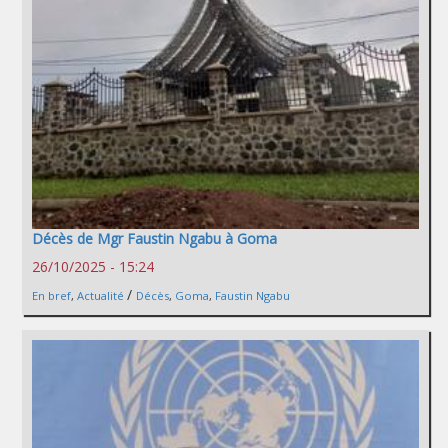
Décès de Mgr Faustin Ngabu à Goma
26/10/2025 - 15:24
/
En bref
,
Actualité
Décès
,
Goma
,
Faustin Ngabu