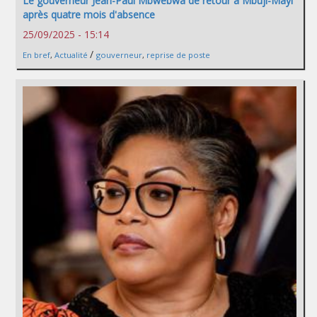
Le gouverneur Jean-Paul Mbwebwa de retour à Mbuji-Mayi
après quatre mois d'absence
25/09/2025 - 15:14
/
En bref
,
Actualité
gouverneur
,
reprise de poste