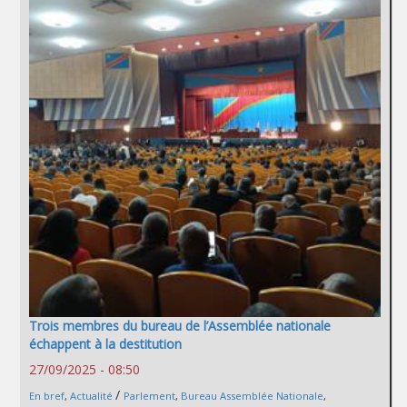
Trois membres du bureau de l’Assemblée nationale
échappent à la destitution
27/09/2025 - 08:50
/
En bref
,
Actualité
Parlement
,
Bureau Assemblée Nationale
,