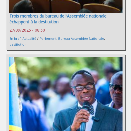
Trois membres du bureau de l’Assemblée nationale
échappent à la destitution
27/09/2025 - 08:50
/
En bref
,
Actualité
Parlement
,
Bureau Assemblée Nationale
,
destitution