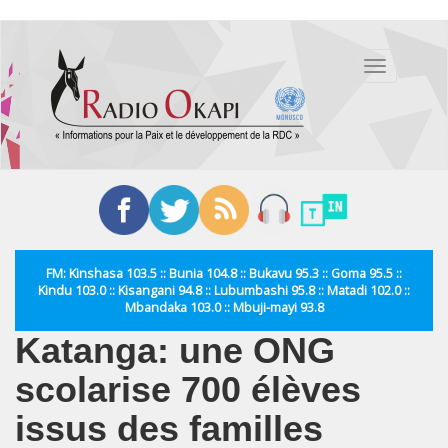
Aller
au
Toggle
contenu
navigation
principal
FM: Kinshasa 103.5 :: Bunia 104.8 :: Bukavu 95.3 :: Goma 95.5 ::
Kindu 103.0 :: Kisangani 94.8 :: Lubumbashi 95.8 :: Matadi 102.0 ::
Mbandaka 103.0 :: Mbuji-mayi 93.8
Katanga: une ONG
scolarise 700 élèves
issus des familles