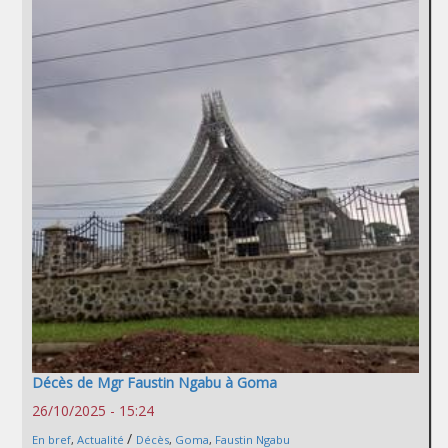
Décès de Mgr Faustin Ngabu à Goma
26/10/2025 - 15:24
/
En bref
,
Actualité
Décès
,
Goma
,
Faustin Ngabu