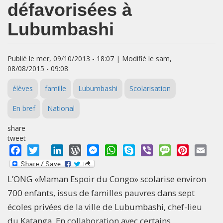
défavorisées à
Lubumbashi
Publié le mer, 09/10/2013 - 18:07 | Modifié le sam,
08/08/2015 - 09:08
élèves
famille
Lubumbashi
Scolarisation
En bref
National
share
tweet
Facebook
Twitter
LinkedIn
WordPress
Messenger
WhatsApp
Skype
Viber
Message
Pinterest
Emai
L’ONG «Maman Espoir du Congo» scolarise environ
700 enfants, issus de familles pauvres dans sept
écoles privées de la ville de Lubumbashi, chef-lieu
du Katanga. En collaboration avec certains