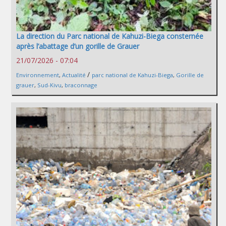
La direction du Parc national de Kahuzi-Biega consternée
après l’abattage d’un gorille de Grauer
21/07/2026 - 07:04
/
Environnement
,
Actualité
parc national de Kahuzi-Biega
,
Gorille de
grauer
,
Sud-Kivu
,
braconnage