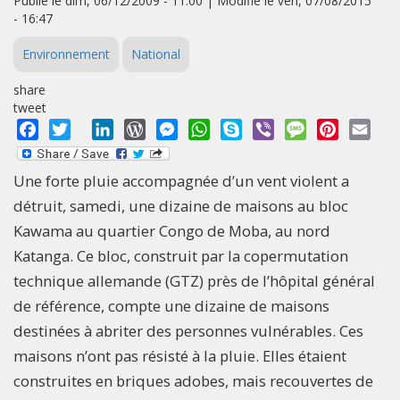
Publié le dim, 06/12/2009 - 11:00 | Modifié le ven, 07/08/2015
- 16:47
Environnement
National
share
tweet
Facebook
Twitter
LinkedIn
WordPress
Messenger
WhatsApp
Skype
Viber
Message
Pinterest
Emai
Une forte pluie accompagnée d’un vent violent a
détruit, samedi, une dizaine de maisons au bloc
Kawama au quartier Congo de Moba, au nord
Katanga. Ce bloc, construit par la copermutation
technique allemande (GTZ) près de l’hôpital général
de référence, compte une dizaine de maisons
destinées à abriter des personnes vulnérables. Ces
maisons n’ont pas résisté à la pluie. Elles étaient
construites en briques adobes, mais recouvertes de