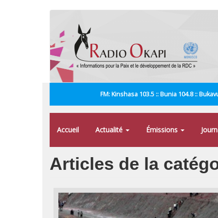
Aller
au
contenu
principal
FM: Kinshasa 103.5 :: Bunia 104.8 :: Bukavu
Accueil
Actualité
Émissions
Jour
Articles de la catég