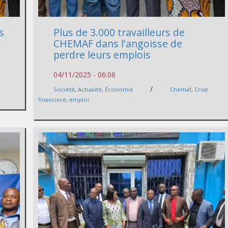
s
Plus de 3.000 travailleurs de
CHEMAF dans l'angoisse de
perdre leurs emplois
04/11/2025 - 06:06
/
Société
,
Actualité
,
Économie
Chemaf
,
Crise
financiere
,
emploi