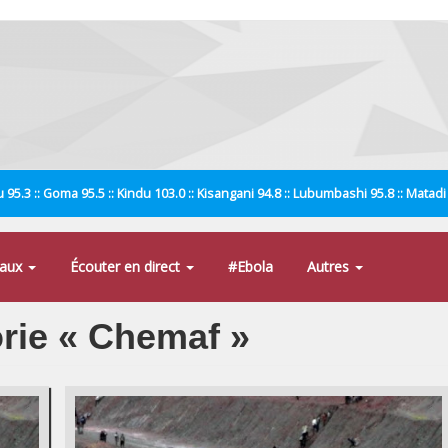
 95.3 :: Goma 95.5 :: Kindu 103.0 :: Kisangani 94.8 :: Lubumbashi 95.8 :: Matad
naux
Écouter en direct
#Ebola
Autres
orie « Chemaf »