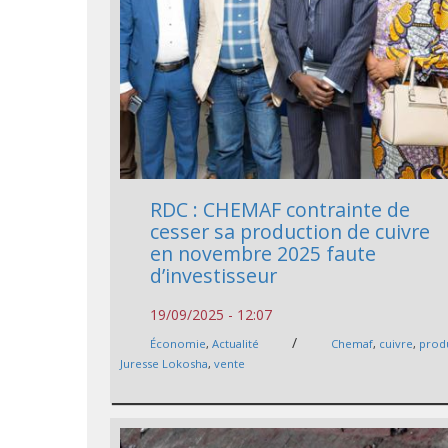
RDC : CHEMAF contrainte de
cesser sa production de cuivre
en novembre 2025 faute
d’investisseur
19/09/2025 - 12:07
/
Économie
,
Actualité
Chemaf
,
cuivre
,
prod
Juresse Lokosha
,
vente