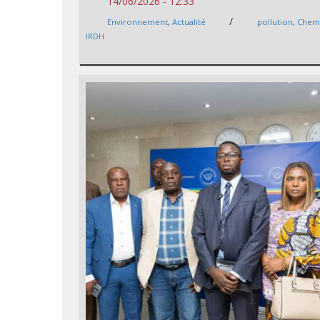
14/06/2026 - 12:33
/
Environnement
,
Actualité
pollution
,
Chem
IRDH