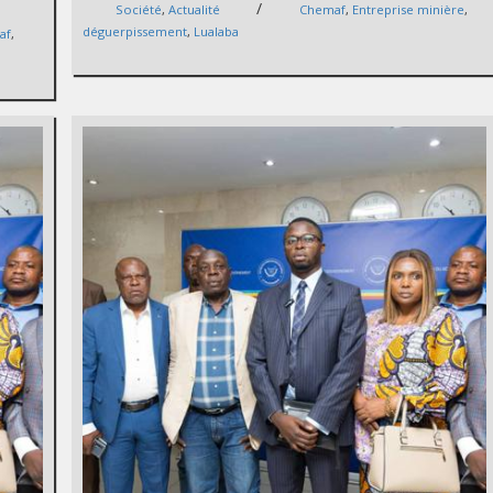
/
Société
,
Actualité
Chemaf
,
Entreprise minière
,
déguerpissement
,
Lualaba
af
,