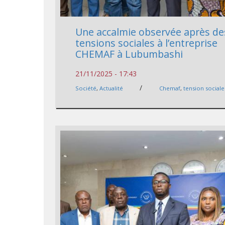
Une accalmie observée après de
tensions sociales à l’entreprise
CHEMAF à Lubumbashi
21/11/2025 - 17:43
/
Société
,
Actualité
Chemaf
,
tension sociale