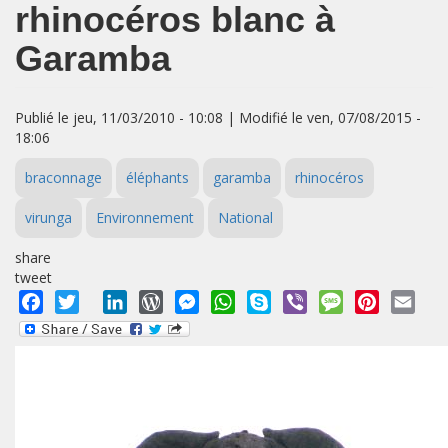
rhinocéros blanc à
Garamba
Publié le jeu, 11/03/2010 - 10:08 | Modifié le ven, 07/08/2015 -
18:06
braconnage
éléphants
garamba
rhinocéros
virunga
Environnement
National
share
tweet
Facebook
Twitter
LinkedIn
WordPress
Messenger
WhatsApp
Skype
Viber
Message
Pinterest
Emai