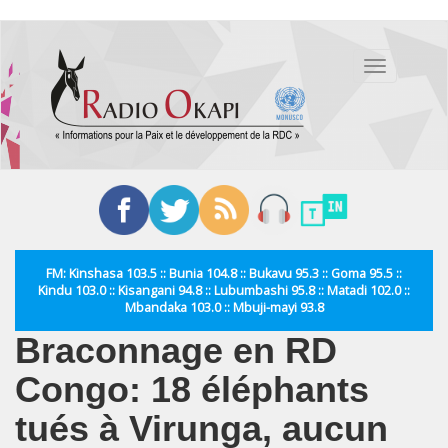
Aller
au
Toggle
contenu
navigation
principal
FM: Kinshasa 103.5 :: Bunia 104.8 :: Bukavu 95.3 :: Goma 95.5 ::
Kindu 103.0 :: Kisangani 94.8 :: Lubumbashi 95.8 :: Matadi 102.0 ::
Mbandaka 103.0 :: Mbuji-mayi 93.8
Braconnage en RD
Congo: 18 éléphants
tués à Virunga, aucun