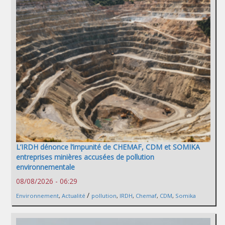
L’IRDH dénonce l’impunité de CHEMAF, CDM et SOMIKA
entreprises minières accusées de pollution
environnementale
08/08/2026 - 06:29
/
Environnement
,
Actualité
pollution
,
IRDH
,
Chemaf
,
CDM
,
Somika