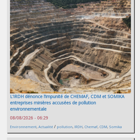
L’IRDH dénonce l’impunité de CHEMAF, CDM et SOMIKA
entreprises minières accusées de pollution
environnementale
08/08/2026 - 06:29
/
Environnement
,
Actualité
pollution
,
IRDH
,
Chemaf
,
CDM
,
Somika