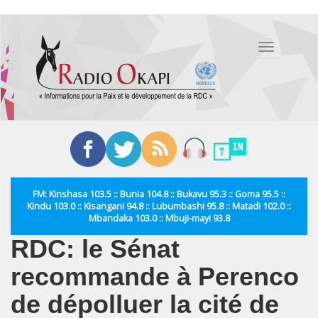
Aller
au
Toggle
contenu
navigation
principal
FM: Kinshasa 103.5 :: Bunia 104.8 :: Bukavu 95.3 :: Goma 95.5 ::
Kindu 103.0 :: Kisangani 94.8 :: Lubumbashi 95.8 :: Matadi 102.0 ::
Mbandaka 103.0 :: Mbuji-mayi 93.8
RDC: le Sénat
recommande à Perenco
de dépolluer la cité de