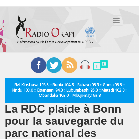
Aller
au
Toggle
contenu
navigation
principal
FM: Kinshasa 103.5 :: Bunia 104.8 :: Bukavu 95.3 :: Goma 95.5 ::
Kindu 103.0 :: Kisangani 94.8 :: Lubumbashi 95.8 :: Matadi 102.0 ::
Mbandaka 103.0 :: Mbuji-mayi 93.8
La RDC plaide à Bonn
pour la sauvegarde du
parc national des