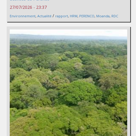
27/07/2026 - 23:37
/
Environnement
,
Actualité
rapport
,
HRW
,
PERENCO
,
Moanda
,
RDC