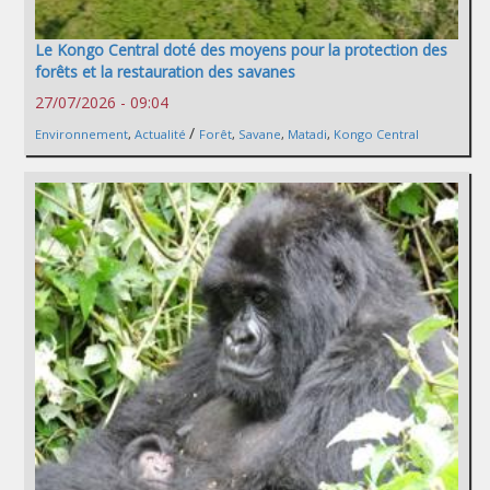
Le Kongo Central doté des moyens pour la protection des
forêts et la restauration des savanes
27/07/2026 - 09:04
/
Environnement
,
Actualité
Forêt
,
Savane
,
Matadi
,
Kongo Central