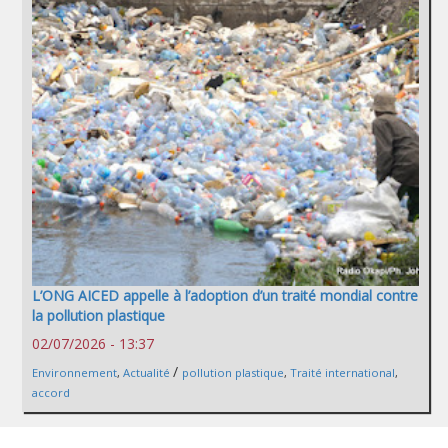
L’ONG AICED appelle à l’adoption d’un traité mondial contre
la pollution plastique
02/07/2026 - 13:37
/
Environnement
,
Actualité
pollution plastique
,
Traité international
,
accord