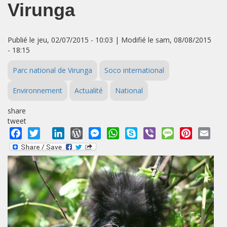
Virunga
Publié le jeu, 02/07/2015 - 10:03 | Modifié le sam, 08/08/2015
- 18:15
Parc national de Virunga
Soco international
Environnement
Actualité
National
share
tweet
Facebook
Twitter
LinkedIn
WordPress
Messenger
WhatsApp
Skype
Viber
Message
Pinterest
Emai