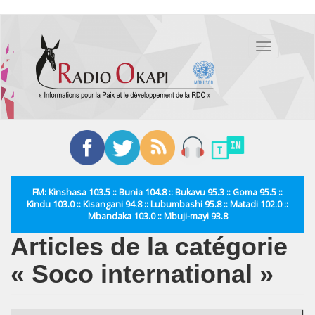
Aller
au
Toggle
contenu
navigation
principal
FM: Kinshasa 103.5 :: Bunia 104.8 :: Bukavu 95.3 :: Goma 95.5 ::
Kindu 103.0 :: Kisangani 94.8 :: Lubumbashi 95.8 :: Matadi 102.0 ::
Mbandaka 103.0 :: Mbuji-mayi 93.8
Articles de la catégorie
« Soco international »