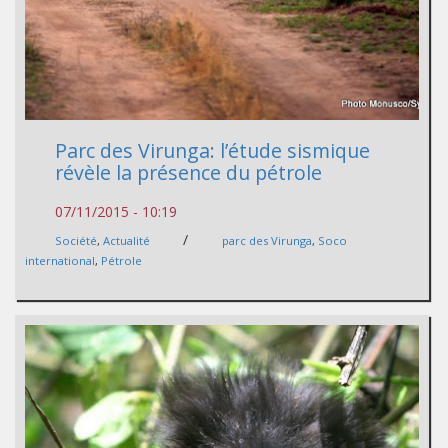
Parc des Virunga: l’étude sismique
révèle la présence du pétrole
07/11/2015 - 10:19
/
Société
,
Actualité
parc des Virunga
,
Soco
international
,
Pétrole