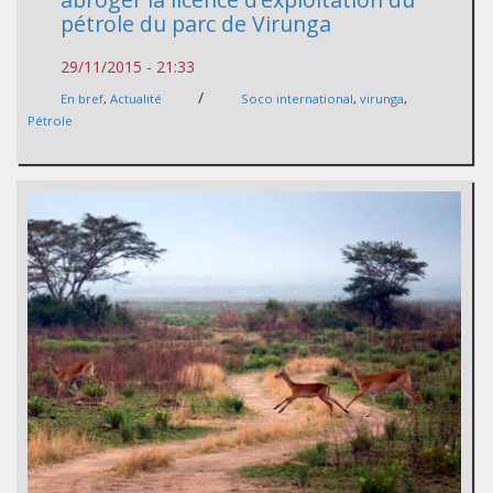
pétrole du parc de Virunga
29/11/2015 - 21:33
/
En bref
,
Actualité
Soco international
,
virunga
,
Pétrole