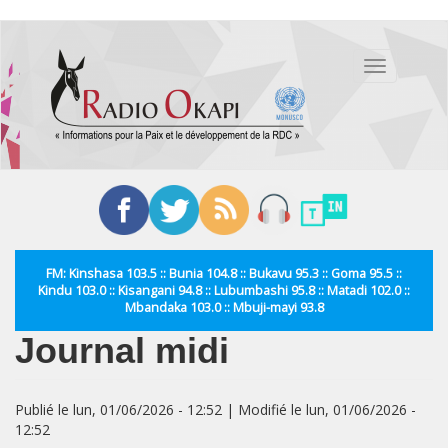
Aller
au
Toggle
contenu
navigation
principal
FM: Kinshasa 103.5 :: Bunia 104.8 :: Bukavu 95.3 :: Goma 95.5 ::
Kindu 103.0 :: Kisangani 94.8 :: Lubumbashi 95.8 :: Matadi 102.0 ::
Mbandaka 103.0 :: Mbuji-mayi 93.8
Journal midi
Publié le lun, 01/06/2026 - 12:52 | Modifié le lun, 01/06/2026 -
12:52