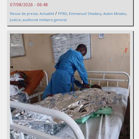
07/08/2026 - 06:48
/
Revue de presse
,
Actualité
PPRD
,
Emmanuel Shadary
,
Aubin Minaku
,
Justice
,
auditorat militaire general