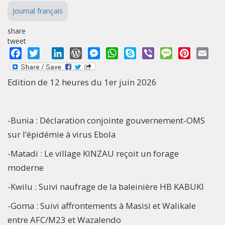
Journal français
share
tweet
Facebook
Twitter
LinkedIn
WordPress
Messenger
WhatsApp
Skype
Viber
Message
Pinterest
Emai
Edition de 12 heures du 1er juin 2026
-Bunia : Déclaration conjointe gouvernement-OMS
sur l’épidémie à virus Ebola
-Matadi : Le village KINZAU reçoit un forage
moderne
-Kwilu : Suivi naufrage de la baleinière HB KABUKI
-Goma : Suivi affrontements à Masisi et Walikale
entre AFC/M23 et Wazalendo