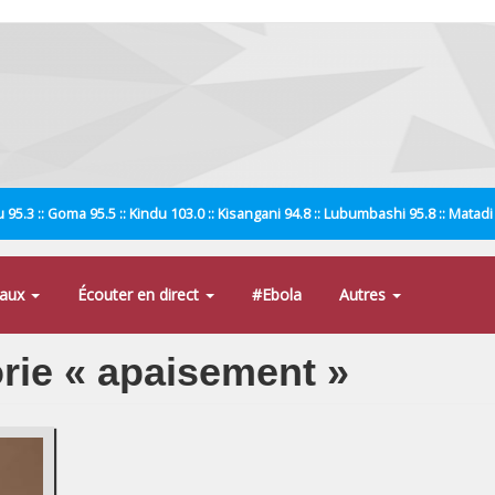
 95.3 :: Goma 95.5 :: Kindu 103.0 :: Kisangani 94.8 :: Lubumbashi 95.8 :: Matad
naux
Écouter en direct
#Ebola
Autres
orie « apaisement »