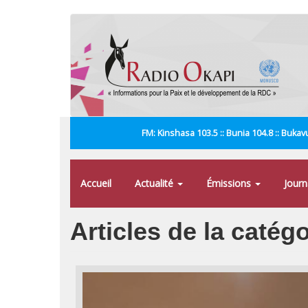
Aller
au
contenu
principal
FM: Kinshasa 103.5 :: Bunia 104.8 :: Bukavu
Accueil
Actualité
Émissions
Jour
Articles de la catég