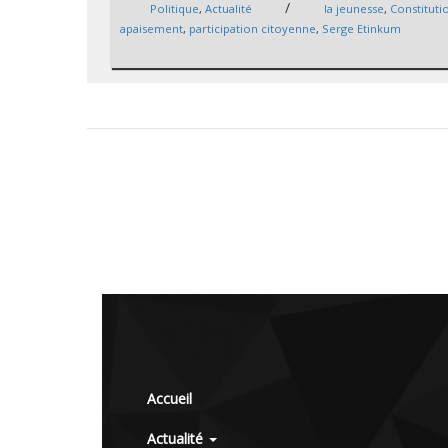
/
Politique
,
Actualité
la jeunesse
,
Constituti
apaisement
,
participation citoyenne
,
Serge Etinkum
Accueil
Actualité