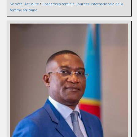
/
Société
,
Actualité
Leadership féminin
,
journée internationale de la
femme africaine