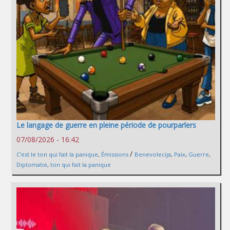
Le langage de guerre en pleine période de pourparlers
07/08/2026 - 16:42
/
C'est le ton qui fait la panique
,
Émissions
Benevolecija
,
Paix
,
Guerre
,
Diplomatie
,
ton qui fait la panique