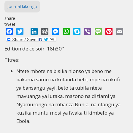
Journal kikongo
share
tweet
Facebook
Twitter
LinkedIn
WordPress
Messenger
WhatsApp
Skype
Viber
Message
Pinterest
Emai
Edition de ce soir 18h30''
Titres:
Ntete mbote na bisika nionso ya beno me
bakama samu na kulanda beto; mpe na nkufi
ya bansangu yayi, beto ta tubila ntete
mavuanga ya lutaka, mazono na diziami ya
Nyamurongo na mbanza Bunia, na ntangu ya
kuzika muntu mosi ya fwaka ti kimbefo ya
Ebola.