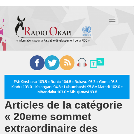
Aller
au
Toggle
contenu
navigation
principal
FM: Kinshasa 103.5 :: Bunia 104.8 :: Bukavu 95.3 :: Goma 95.5 ::
Kindu 103.0 :: Kisangani 94.8 :: Lubumbashi 95.8 :: Matadi 102.0 ::
Mbandaka 103.0 :: Mbuji-mayi 93.8
Articles de la catégorie
« 20eme sommet
extraordinaire des