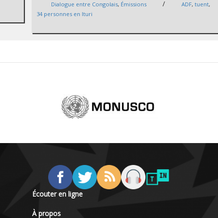
/
Dialogue entre Congolais
,
Émissions
ADF
,
tuent
,
34 personnes en Ituri
Écouter en ligne
À propos