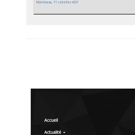
Mambasa
,
11 rebelles ADF
Accueil
Actualité