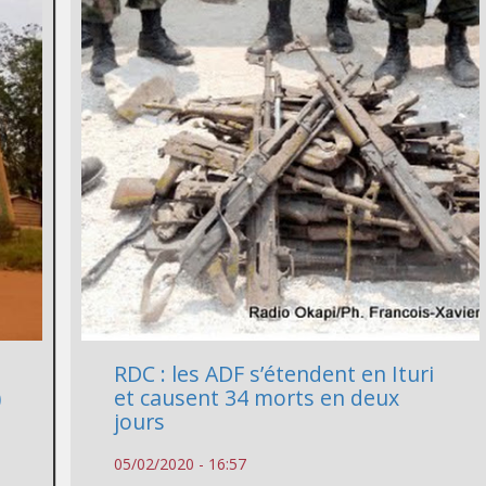
RDC : les ADF s’étendent en Ituri
)
et causent 34 morts en deux
jours
05/02/2020 - 16:57
a