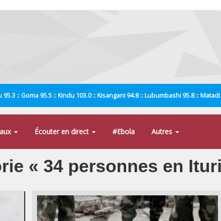
 95.3 :: Goma 95.5 :: Kindu 103.0 :: Kisangani 94.8 :: Lubumbashi 95.8 :: Matad
naux
Écouter en direct
#Ebola
Autres
orie « 34 personnes en Ituri