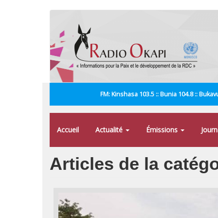
Aller
au
contenu
principal
FM: Kinshasa 103.5 :: Bunia 104.8 :: Bukavu
Accueil
Actualité
Émissions
Jour
Articles de la catég