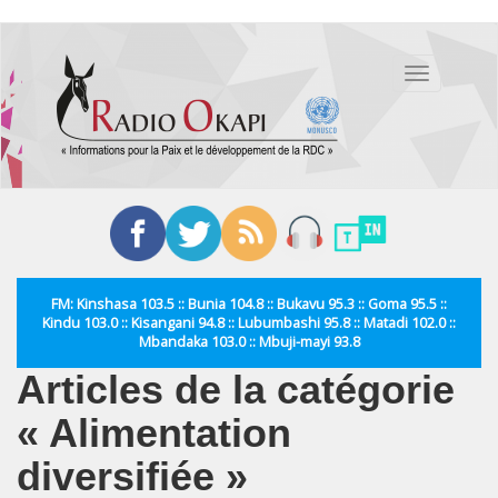
Aller
au
Toggle
contenu
navigation
principal
FM: Kinshasa 103.5 :: Bunia 104.8 :: Bukavu 95.3 :: Goma 95.5 ::
Kindu 103.0 :: Kisangani 94.8 :: Lubumbashi 95.8 :: Matadi 102.0 ::
Mbandaka 103.0 :: Mbuji-mayi 93.8
Articles de la catégorie
« Alimentation
diversifiée »