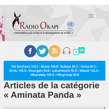
Aller
au
Toggle
contenu
navigation
principal
FM: Kinshasa 103.5 :: Bunia 104.8 :: Bukavu 95.3 :: Goma 95.5 ::
Kindu 103.0 :: Kisangani 94.8 :: Lubumbashi 95.8 :: Matadi 102.0 ::
Mbandaka 103.0 :: Mbuji-mayi 93.8
Articles de la catégorie
« Aminata Panda »