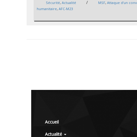
/
Sécurité
,
Actualité
MSF
,
Attaque d'un conv
humanitaire
,
AFC-M23
Accueil
Actualité