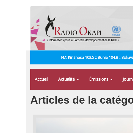
Aller
au
contenu
principal
FM: Kinshasa 103.5 :: Bunia 104.8 :: Bukavu
Accueil
Actualité
Émissions
Jour
Articles de la catég