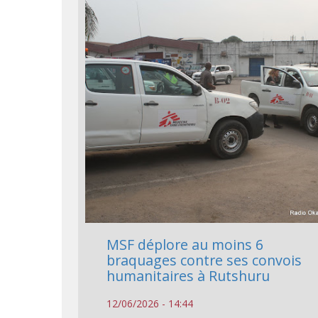
MSF déplore au moins 6
braquages contre ses convois
humanitaires à Rutshuru
12/06/2026 - 14:44