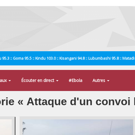
 95.3 :: Goma 95.5 :: Kindu 103.0 :: Kisangani 94.8 :: Lubumbashi 95.8 :: Matad
naux
Écouter en direct
#Ebola
Autres
orie « Attaque d'un convoi