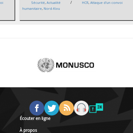
/
oi
Sécurité
,
Actualité
HCR
,
Attaque d'un convoi
humanitaire
,
Nord-Kivu
Écouter en ligne
À propos