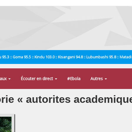
 95.3 :: Goma 95.5 :: Kindu 103.0 :: Kisangani 94.8 :: Lubumbashi 95.8 :: Matad
naux
Écouter en direct
#Ebola
Autres
orie « autorites academiqu