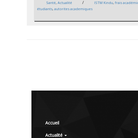
/
Santé
,
Actualité
ISTM Kindu
,
frais académ
étudiants
,
autorites academiques
Accueil
Actualité