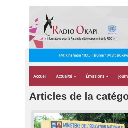
Aller
au
contenu
principal
FM: Kinshasa 103.5 :: Bunia 104.8 :: Bukavu
Accueil
Actualité
Émissions
Jour
Articles de la catég