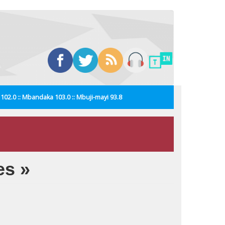
i 102.0 :: Mbandaka 103.0 :: Mbuji-mayi 93.8
es »