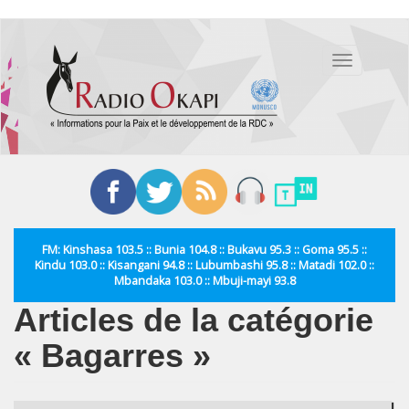
Aller
au
Toggle
contenu
navigation
principal
FM: Kinshasa 103.5 :: Bunia 104.8 :: Bukavu 95.3 :: Goma 95.5 ::
Kindu 103.0 :: Kisangani 94.8 :: Lubumbashi 95.8 :: Matadi 102.0 ::
Mbandaka 103.0 :: Mbuji-mayi 93.8
Articles de la catégorie
« Bagarres »