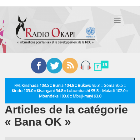
Aller
au
Toggle
contenu
navigation
principal
FM: Kinshasa 103.5 :: Bunia 104.8 :: Bukavu 95.3 :: Goma 95.5 ::
Kindu 103.0 :: Kisangani 94.8 :: Lubumbashi 95.8 :: Matadi 102.0 ::
Mbandaka 103.0 :: Mbuji-mayi 93.8
Articles de la catégorie
« Bana OK »