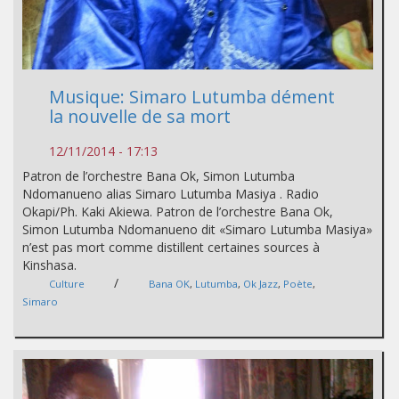
Musique: Simaro Lutumba dément
la nouvelle de sa mort
12/11/2014 - 17:13
Patron de l’orchestre Bana Ok, Simon Lutumba
Ndomanueno alias Simaro Lutumba Masiya . Radio
Okapi/Ph. Kaki Akiewa. Patron de l’orchestre Bana Ok,
Simon Lutumba Ndomanueno dit «Simaro Lutumba Masiya»
n’est pas mort comme distillent certaines sources à
Kinshasa.
/
Culture
Bana OK
,
Lutumba
,
Ok Jazz
,
Poète
,
Simaro