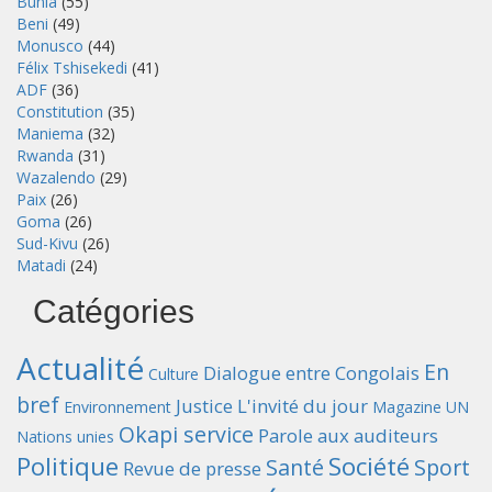
Bunia
(55)
Beni
(49)
Monusco
(44)
Félix Tshisekedi
(41)
ADF
(36)
Constitution
(35)
Maniema
(32)
Rwanda
(31)
Wazalendo
(29)
Paix
(26)
Goma
(26)
Sud-Kivu
(26)
Matadi
(24)
Catégories
Actualité
En
Dialogue entre Congolais
Culture
bref
Justice
L'invité du jour
Environnement
Magazine UN
Okapi service
Parole aux auditeurs
Nations unies
Politique
Société
Santé
Sport
Revue de presse