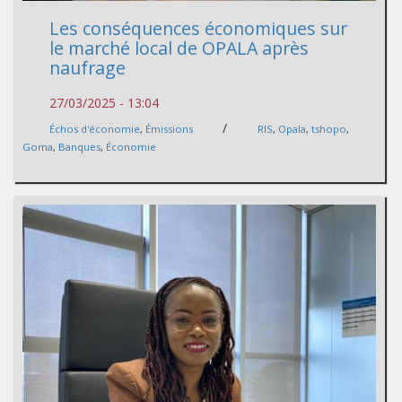
Les conséquences économiques sur
le marché local de OPALA après
naufrage
27/03/2025 - 13:04
/
Échos d'économie
,
Émissions
RIS
,
Opala
,
tshopo
,
Goma
,
Banques
,
Économie