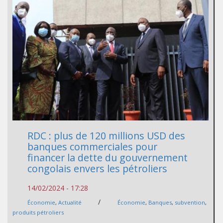
RDC : plus de 120 millions USD des
banques commerciales pour
financer la dette du gouvernement
congolais envers les pétroliers
14/02/2024 - 17:28
/
Économie
,
Actualité
Économie
,
Banques
,
subvention
,
produits pétroliers