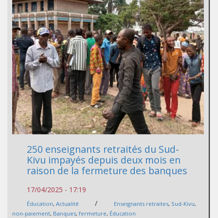
250 enseignants retraités du Sud-
Kivu impayés depuis deux mois en
raison de la fermeture des banques
17/04/2025 - 17:19
/
Éducation
,
Actualité
Enseignants retraites
,
Sud-Kivu
,
non-paiement
,
Banques
,
fermeture
,
Éducation