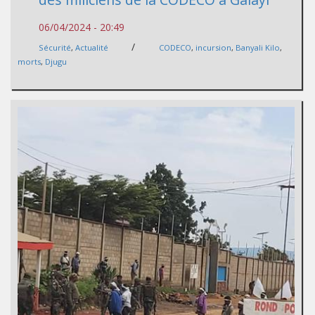
06/04/2024 - 20:49
/
Sécurité
,
Actualité
CODECO
,
incursion
,
Banyali Kilo
,
morts
,
Djugu