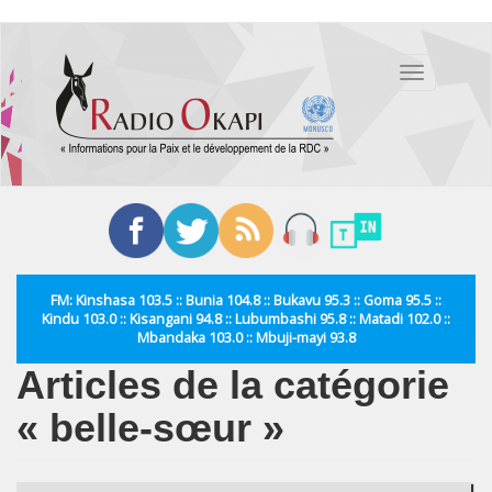
Aller
au
Toggle
contenu
navigation
principal
FM: Kinshasa 103.5 :: Bunia 104.8 :: Bukavu 95.3 :: Goma 95.5 ::
Kindu 103.0 :: Kisangani 94.8 :: Lubumbashi 95.8 :: Matadi 102.0 ::
Mbandaka 103.0 :: Mbuji-mayi 93.8
Articles de la catégorie
« belle-sœur »