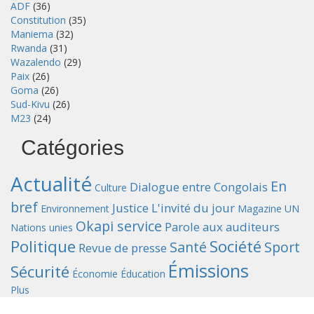
ADF
(36)
Constitution
(35)
Maniema
(32)
Rwanda
(31)
Wazalendo
(29)
Paix
(26)
Goma
(26)
Sud-Kivu
(26)
M23
(24)
Catégories
Actualité
En
Dialogue entre Congolais
Culture
bref
Justice
L'invité du jour
Environnement
Magazine UN
Okapi service
Parole aux auditeurs
Nations unies
Politique
Société
Santé
Sport
Revue de presse
Émissions
Sécurité
Économie
Éducation
Plus