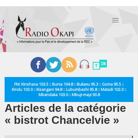
Aller
au
Toggle
contenu
navigation
principal
FM: Kinshasa 103.5 :: Bunia 104.8 :: Bukavu 95.3 :: Goma 95.5 ::
Kindu 103.0 :: Kisangani 94.8 :: Lubumbashi 95.8 :: Matadi 102.0 ::
Mbandaka 103.0 :: Mbuji-mayi 93.8
Articles de la catégorie
« bistrot Chancelvie »