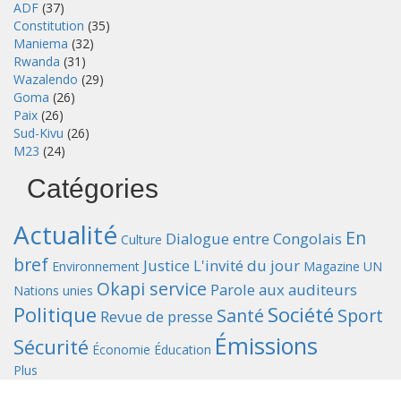
ADF
(37)
Constitution
(35)
Maniema
(32)
Rwanda
(31)
Wazalendo
(29)
Goma
(26)
Paix
(26)
Sud-Kivu
(26)
M23
(24)
Catégories
Actualité
En
Dialogue entre Congolais
Culture
bref
Justice
L'invité du jour
Environnement
Magazine UN
Okapi service
Parole aux auditeurs
Nations unies
Politique
Société
Santé
Sport
Revue de presse
Émissions
Sécurité
Économie
Éducation
Plus