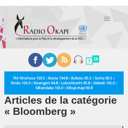
Aller
au
Toggle
contenu
navigation
principal
FM: Kinshasa 103.5 :: Bunia 104.8 :: Bukavu 95.3 :: Goma 95.5 ::
Kindu 103.0 :: Kisangani 94.8 :: Lubumbashi 95.8 :: Matadi 102.0 ::
Mbandaka 103.0 :: Mbuji-mayi 93.8
Articles de la catégorie
« Bloomberg »