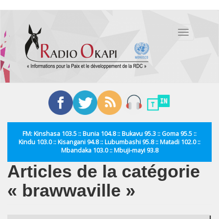
Aller
au
Toggle
contenu
navigation
principal
FM: Kinshasa 103.5 :: Bunia 104.8 :: Bukavu 95.3 :: Goma 95.5 ::
Kindu 103.0 :: Kisangani 94.8 :: Lubumbashi 95.8 :: Matadi 102.0 ::
Mbandaka 103.0 :: Mbuji-mayi 93.8
Articles de la catégorie
« brawwaville »