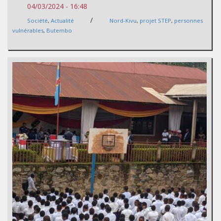
04/03/2024 - 16:48
/
Société
,
Actualité
Nord-Kivu
,
projet STEP
,
personnes
vulnérables
,
Butembo