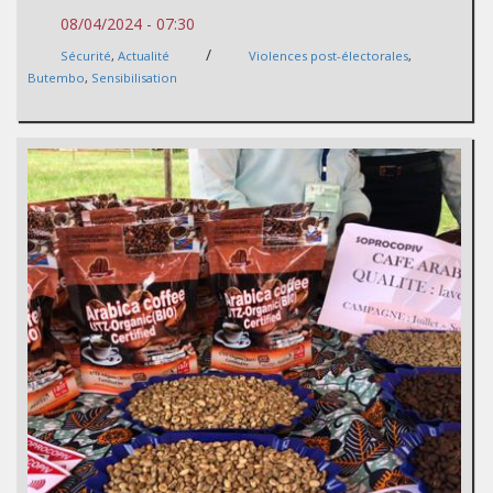
08/04/2024 - 07:30
/
Sécurité
,
Actualité
Violences post-électorales
,
Butembo
,
Sensibilisation