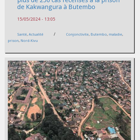
de Kakwangura à Butembo
15/05/2024 - 13:05
/
Santé
,
Actualité
Conjonctivite
,
Butembo
,
maladie
,
prison
,
Nord-Kivu