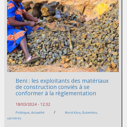
Beni : les exploitants des matériaux
de construction conviés à se
conformer à la règlementation
18/03/2024 - 12:32
/
Politique
,
Actualité
Nord-Kivu
,
Butembo
,
carrières