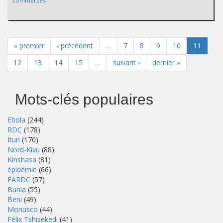
commerces
« premier
‹ précédent
…
7
8
9
10
11
12
13
14
15
…
suivant ›
dernier »
Mots-clés populaires
Ebola
(244)
RDC
(178)
Ituri
(170)
Nord-Kivu
(88)
Kinshasa
(81)
épidémie
(66)
FARDC
(57)
Bunia
(55)
Beni
(49)
Monusco
(44)
Félix Tshisekedi
(41)