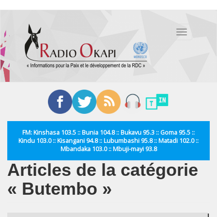
Aller
au
Toggle
contenu
navigation
principal
FM: Kinshasa 103.5 :: Bunia 104.8 :: Bukavu 95.3 :: Goma 95.5 ::
Kindu 103.0 :: Kisangani 94.8 :: Lubumbashi 95.8 :: Matadi 102.0 ::
Mbandaka 103.0 :: Mbuji-mayi 93.8
Articles de la catégorie
« Butembo »