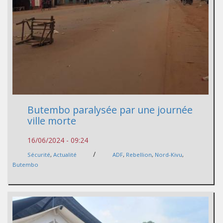
Butembo paralysée par une journée
ville morte
16/06/2024 - 09:24
/
Sécurité
,
Actualité
ADF
,
Rebellion
,
Nord-Kivu
,
Butembo