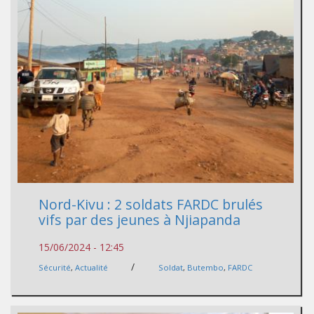
Nord-Kivu : 2 soldats FARDC brulés
vifs par des jeunes à Njiapanda
15/06/2024 - 12:45
/
Sécurité
,
Actualité
Soldat
,
Butembo
,
FARDC