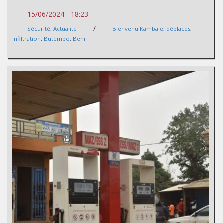
15/06/2024 - 18:23
/
Sécurité
,
Actualité
Bienvenu Kambale
,
déplacés
,
infiltration
,
Butembo
,
Beni