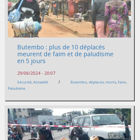
Butembo : plus de 10 déplacés
meurent de faim et de paludisme
en 5 jours
29/06/2024 - 20:07
/
Sécurité
,
Actualité
Butembo
,
déplacés
,
morts
,
Faim
,
Paludisme