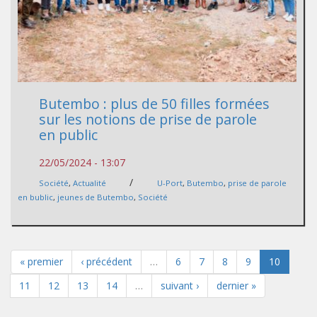
Butembo : plus de 50 filles formées
sur les notions de prise de parole
en public
22/05/2024 - 13:07
/
Société
,
Actualité
U-Port
,
Butembo
,
prise de parole
en bublic
,
jeunes de Butembo
,
Société
« premier
‹ précédent
…
6
7
8
9
10
11
12
13
14
…
suivant ›
dernier »