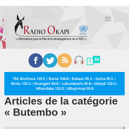
Aller
au
Toggle
contenu
navigation
principal
FM: Kinshasa 103.5 :: Bunia 104.8 :: Bukavu 95.3 :: Goma 95.5 ::
Kindu 103.0 :: Kisangani 94.8 :: Lubumbashi 95.8 :: Matadi 102.0 ::
Mbandaka 103.0 :: Mbuji-mayi 93.8
Articles de la catégorie
« Butembo »