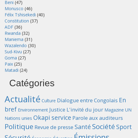
Beni
(47)
Monusco
(46)
Félix Tshisekedi
(40)
Constitution
(37)
ADF
(36)
Rwanda
(32)
Maniema
(31)
Wazalendo
(30)
Sud-Kivu
(27)
Goma
(27)
Paix
(25)
Matadi
(24)
Catégories
Actualité
En
Dialogue entre Congolais
Culture
bref
Justice
L'invité du jour
Environnement
Magazine UN
Okapi service
Parole aux auditeurs
Nations unies
Politique
Société
Santé
Sport
Revue de presse
Émissions
Sécurité