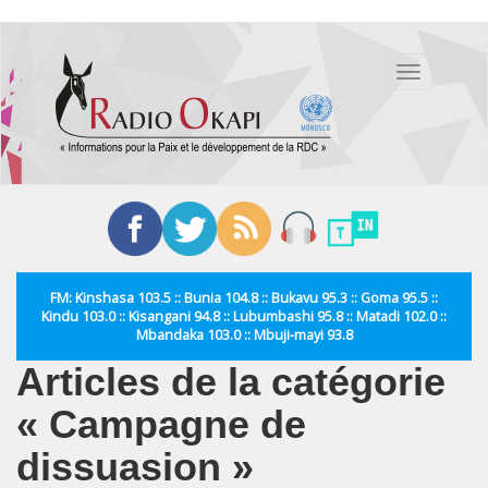
Aller
au
Toggle
contenu
navigation
principal
FM: Kinshasa 103.5 :: Bunia 104.8 :: Bukavu 95.3 :: Goma 95.5 ::
Kindu 103.0 :: Kisangani 94.8 :: Lubumbashi 95.8 :: Matadi 102.0 ::
Mbandaka 103.0 :: Mbuji-mayi 93.8
Articles de la catégorie
« Campagne de
dissuasion »