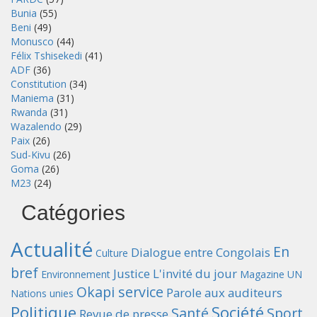
Bunia
(55)
Beni
(49)
Monusco
(44)
Félix Tshisekedi
(41)
ADF
(36)
Constitution
(34)
Maniema
(31)
Rwanda
(31)
Wazalendo
(29)
Paix
(26)
Sud-Kivu
(26)
Goma
(26)
M23
(24)
Catégories
Actualité
En
Dialogue entre Congolais
Culture
bref
Justice
L'invité du jour
Environnement
Magazine UN
Okapi service
Parole aux auditeurs
Nations unies
Politique
Société
Santé
Sport
Revue de presse