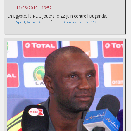
11/06/2019 - 19:52
En Egypte, la RDC jouera le 22 juin contre l’Ouganda.
/
Sport
,
Actualité
Léopards
,
fecofa
,
CAN