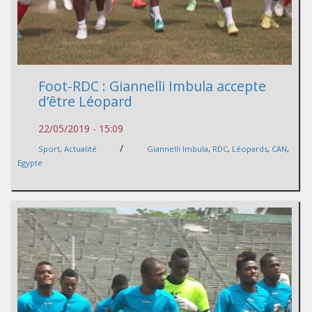
Foot-RDC : Giannelli Imbula accepte
d’être Léopard
22/05/2019 - 15:09
/
Sport
,
Actualité
Giannelli Imbula
,
RDC
,
Léopards
,
CAN
,
Egypte