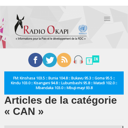
Aller
au
Toggle
contenu
navigation
principal
FM: Kinshasa 103.5 :: Bunia 104.8 :: Bukavu 95.3 :: Goma 95.5 ::
Kindu 103.0 :: Kisangani 94.8 :: Lubumbashi 95.8 :: Matadi 102.0 ::
Mbandaka 103.0 :: Mbuji-mayi 93.8
Articles de la catégorie
« CAN »