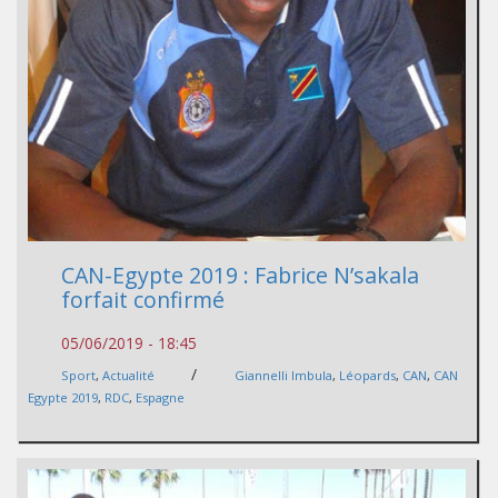
CAN-Egypte 2019 : Fabrice N’sakala
forfait confirmé
05/06/2019 - 18:45
/
Sport
,
Actualité
Giannelli Imbula
,
Léopards
,
CAN
,
CAN
Egypte 2019
,
RDC
,
Espagne