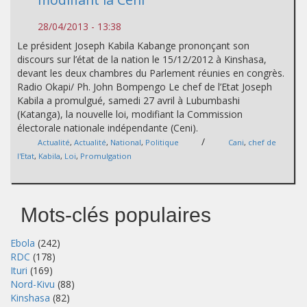
28/04/2013 - 13:38
Le président Joseph Kabila Kabange prononçant son
discours sur l’état de la nation le 15/12/2012 à Kinshasa,
devant les deux chambres du Parlement réunies en congrès.
Radio Okapi/ Ph. John Bompengo Le chef de l’Etat Joseph
Kabila a promulgué, samedi 27 avril à Lubumbashi
(Katanga), la nouvelle loi, modifiant la Commission
électorale nationale indépendante (Ceni).
/
Actualité
,
Actualité
,
National
,
Politique
Cani
,
chef de
l'Etat
,
Kabila
,
Loi
,
Promulgation
Mots-clés populaires
Ebola
(242)
RDC
(178)
Ituri
(169)
Nord-Kivu
(88)
Kinshasa
(82)