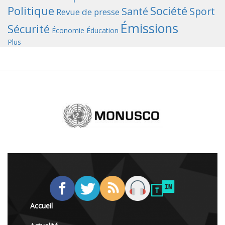
Politique
Société
Santé
Sport
Revue de presse
Émissions
Sécurité
Économie
Éducation
Plus
Accueil