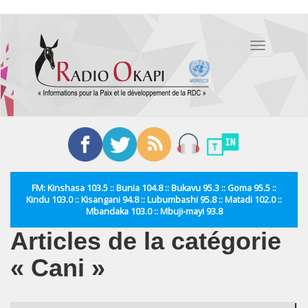
Aller
au
Toggle
contenu
navigation
principal
FM: Kinshasa 103.5 :: Bunia 104.8 :: Bukavu 95.3 :: Goma 95.5 ::
Kindu 103.0 :: Kisangani 94.8 :: Lubumbashi 95.8 :: Matadi 102.0 ::
Mbandaka 103.0 :: Mbuji-mayi 93.8
Articles de la catégorie
« Cani »