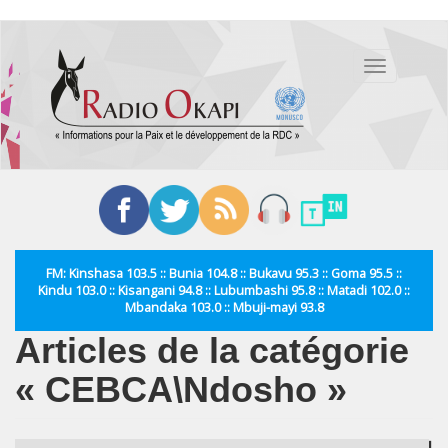
Aller
au
Toggle
contenu
navigation
principal
FM: Kinshasa 103.5 :: Bunia 104.8 :: Bukavu 95.3 :: Goma 95.5 ::
Kindu 103.0 :: Kisangani 94.8 :: Lubumbashi 95.8 :: Matadi 102.0 ::
Mbandaka 103.0 :: Mbuji-mayi 93.8
Articles de la catégorie
« CEBCA\Ndosho »