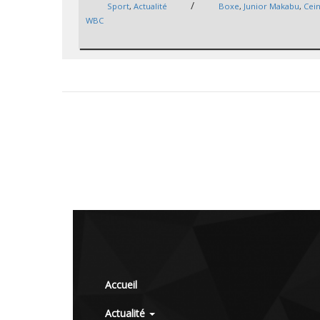
/
Sport
,
Actualité
Boxe
,
Junior Makabu
,
Cei
WBC
Accueil
Actualité