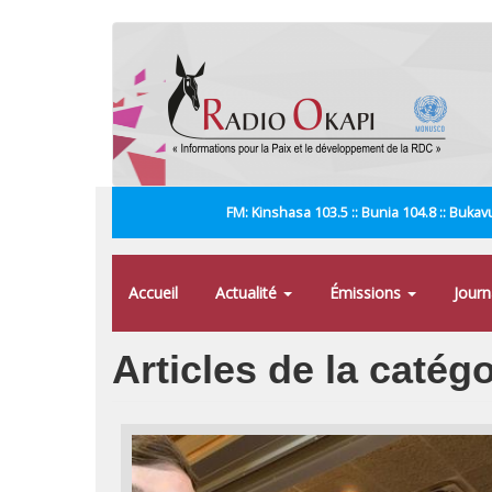
Aller
au
contenu
principal
FM: Kinshasa 103.5 :: Bunia 104.8 :: Bukavu
Accueil
Actualité
Émissions
Jour
Articles de la catég