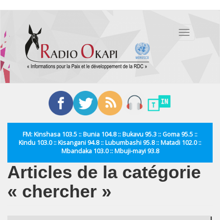
Aller
au
Toggle
contenu
navigation
principal
FM: Kinshasa 103.5 :: Bunia 104.8 :: Bukavu 95.3 :: Goma 95.5 ::
Kindu 103.0 :: Kisangani 94.8 :: Lubumbashi 95.8 :: Matadi 102.0 ::
Mbandaka 103.0 :: Mbuji-mayi 93.8
Articles de la catégorie
« chercher »