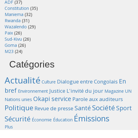
ADF
(37)
Constitution
(35)
Maniema
(32)
Rwanda
(31)
Wazalendo
(29)
Paix
(26)
Sud-Kivu
(26)
Goma
(26)
M23
(24)
Catégories
Actualité
En
Dialogue entre Congolais
Culture
bref
Justice
L'invité du jour
Environnement
Magazine UN
Okapi service
Parole aux auditeurs
Nations unies
Politique
Société
Santé
Sport
Revue de presse
Émissions
Sécurité
Économie
Éducation
Plus