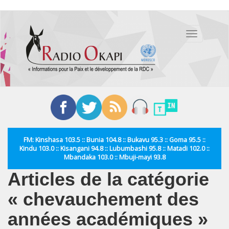
Aller
au
Toggle
contenu
navigation
principal
FM: Kinshasa 103.5 :: Bunia 104.8 :: Bukavu 95.3 :: Goma 95.5 ::
Kindu 103.0 :: Kisangani 94.8 :: Lubumbashi 95.8 :: Matadi 102.0 ::
Mbandaka 103.0 :: Mbuji-mayi 93.8
Articles de la catégorie
« chevauchement des
années académiques »