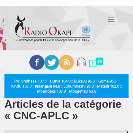
Aller
au
Toggle
contenu
navigation
principal
FM: Kinshasa 103.5 :: Bunia 104.8 :: Bukavu 95.3 :: Goma 95.5 ::
Kindu 103.0 :: Kisangani 94.8 :: Lubumbashi 95.8 :: Matadi 102.0 ::
Mbandaka 103.0 :: Mbuji-mayi 93.8
Articles de la catégorie
« CNC-APLC »