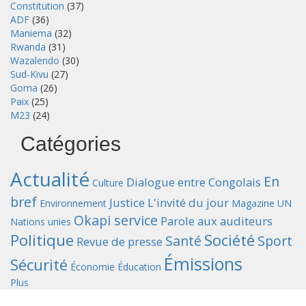
Constitution
(37)
ADF
(36)
Maniema
(32)
Rwanda
(31)
Wazalendo
(30)
Sud-Kivu
(27)
Goma
(26)
Paix
(25)
M23
(24)
Catégories
Actualité
En
Dialogue entre Congolais
Culture
bref
Justice
L'invité du jour
Environnement
Magazine UN
Okapi service
Parole aux auditeurs
Nations unies
Politique
Société
Santé
Sport
Revue de presse
Émissions
Sécurité
Économie
Éducation
Plus