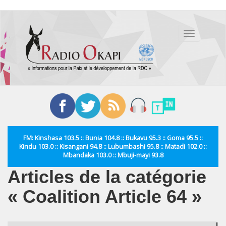
Aller
au
Toggle
contenu
navigation
principal
FM: Kinshasa 103.5 :: Bunia 104.8 :: Bukavu 95.3 :: Goma 95.5 ::
Kindu 103.0 :: Kisangani 94.8 :: Lubumbashi 95.8 :: Matadi 102.0 ::
Mbandaka 103.0 :: Mbuji-mayi 93.8
Articles de la catégorie
« Coalition Article 64 »