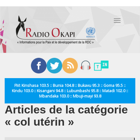
Aller
au
Toggle
contenu
navigation
principal
FM: Kinshasa 103.5 :: Bunia 104.8 :: Bukavu 95.3 :: Goma 95.5 ::
Kindu 103.0 :: Kisangani 94.8 :: Lubumbashi 95.8 :: Matadi 102.0 ::
Mbandaka 103.0 :: Mbuji-mayi 93.8
Articles de la catégorie
« col utérin »