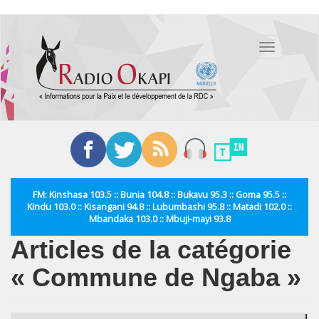
Aller
au
Toggle
contenu
navigation
principal
FM: Kinshasa 103.5 :: Bunia 104.8 :: Bukavu 95.3 :: Goma 95.5 ::
Kindu 103.0 :: Kisangani 94.8 :: Lubumbashi 95.8 :: Matadi 102.0 ::
Mbandaka 103.0 :: Mbuji-mayi 93.8
Articles de la catégorie
« Commune de Ngaba »