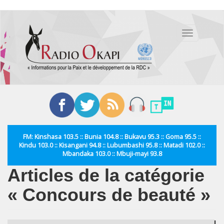
Aller
au
Toggle
contenu
navigation
principal
FM: Kinshasa 103.5 :: Bunia 104.8 :: Bukavu 95.3 :: Goma 95.5 ::
Kindu 103.0 :: Kisangani 94.8 :: Lubumbashi 95.8 :: Matadi 102.0 ::
Mbandaka 103.0 :: Mbuji-mayi 93.8
Articles de la catégorie
« Concours de beauté »