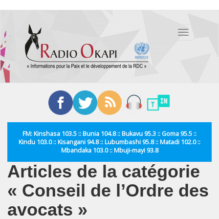
Aller
au
Toggle
contenu
navigation
principal
FM: Kinshasa 103.5 :: Bunia 104.8 :: Bukavu 95.3 :: Goma 95.5 ::
Kindu 103.0 :: Kisangani 94.8 :: Lubumbashi 95.8 :: Matadi 102.0 ::
Mbandaka 103.0 :: Mbuji-mayi 93.8
Articles de la catégorie
« Conseil de l’Ordre des
avocats »