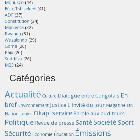
Monusco
(44)
Félix Tshisekedi
(41)
ADF
(37)
Constitution
(34)
Maniema
(32)
Rwanda
(31)
Wazalendo
(29)
Goma
(26)
Paix
(26)
Sud-Kivu
(26)
M23
(24)
Catégories
Actualité
En
Dialogue entre Congolais
Culture
bref
Justice
L'invité du jour
Environnement
Magazine UN
Okapi service
Parole aux auditeurs
Nations unies
Politique
Société
Santé
Sport
Revue de presse
Émissions
Sécurité
Économie
Éducation